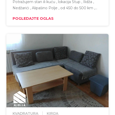
Potražujem stan ili kuću , lokacija Stup , Ilidža ,
Nedžarići , Alipašino Polje , od 450 do 500 km ,
plus režije, u pitanju je četveročlana porodica ,
POGLEDAJTE OGLAS
bebe blizanci 10 mj i djevojčica od 2 godine .
KVADRATURA
KIRIJA