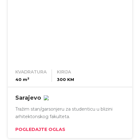
tapacirani i pločasti namještaj sa Blum
baglamama i ublaživačima, IKEA, Elektrolux,
Gorenje itd. Posjeduje plin za sanitarnu vodu i
sopstveni vodomjer pa su režije izrazito male
(100-200KM)
KVADRATURA
KIRIJA
2
40 m
300 KM
Sarajevo
Tražim stan/garsonjeru za studenticu u blizini
arhitektonskog fakulteta.
POGLEDAJTE OGLAS