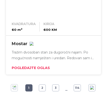
KVADRATURA
KIRIJA
2
60 m
600 KM
Mostar
Tražim dvosoban stan za dugoročni najam. Po
mogućnosti namješten i uredan. Redovan sam i
odgovoran podstanar. Ako imate ponudu ili znate
POGLEDAJTE OGLAS
nekoga tko iznajmljuje, molim da mi se javite u
inbox. Hvala!
1
2
3
114
...