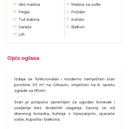
Veš mašina
Mašina za suđe
Pegla
Frižider
Tuš kabina
Kuhalo
Garaža
Balkon
Lift
Opis oglasa
Izdaje se funkcionalan i moderno namješten stan
površine 53 m² na Grbavici, smješten na 6. spratu
zgrade sa liftom.
Stan je potpuno opremljen za ugodan boravak i
useljenje bez dodatnih ulaganja. Sastoji se od
dnevnog boravka, kuhinje s trpezarijom, spavaće
sobe, kupatila i balkona.