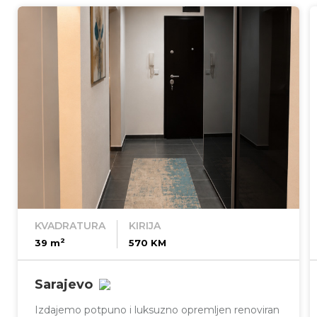
KVADRATURA
KIRIJA
2
39 m
570 KM
Sarajevo
Izdajemo potpuno i luksuzno opremljen renoviran