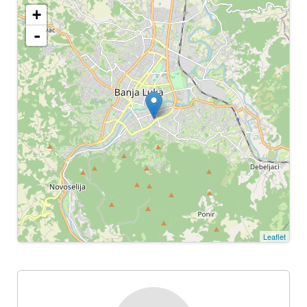
+
-
Leaflet