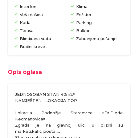
Interfon
Klima
Veš mašina
Frižider
Kada
Parking
Terasa
Balkon
Blindirana vrata
Zabranjeno pušenje
Bračni krevet
Opis oglasa
JEDNOSOBAN STAN 40m2⁸
NAMJEŠTEN =LOKACIJA TOP=
Lokacija Podnožje Starcevice =Dr.Djede
Kecmanovica=
Zgrada je na glavnoj ulici u blizini su
marketi,kafići,pošta,....
Stan se nalazi na drugom spratu....