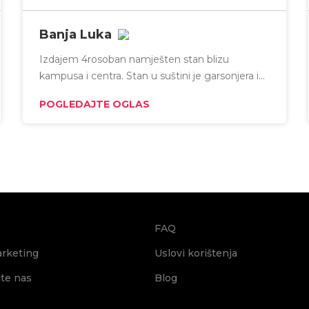
Banja Luka
Izdajem 4rosoban namješten stan blizu
kampusa i centra. Stan u suštini je garsonjera i
dvosoban stan.
POGLEDAJTE OGLAS
FAQ
arketing
Uslovi korištenja
jte nas
Blog