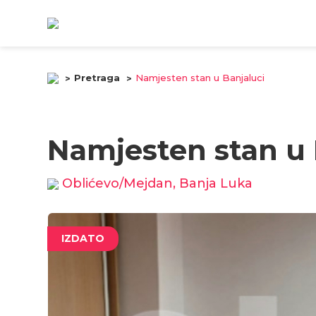
Pretraga
Namjesten stan u Banjaluci
Namjesten stan u 
Oblićevo/Mejdan, Banja Luka
IZDATO