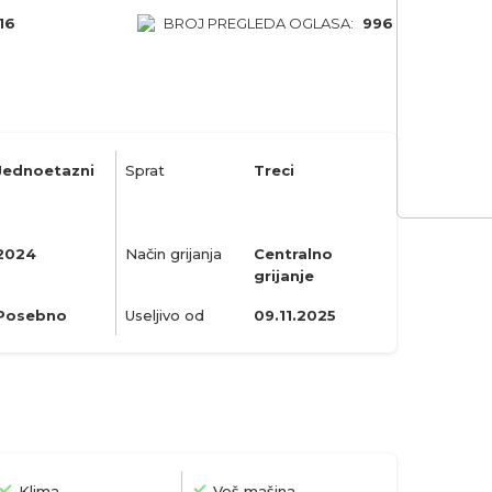
16
BROJ PREGLEDA OGLASA:
996
Jednoetazni
Sprat
Treci
2024
Način grijanja
Centralno
grijanje
Posebno
Useljivo od
09.11.2025
Klima
Veš mašina