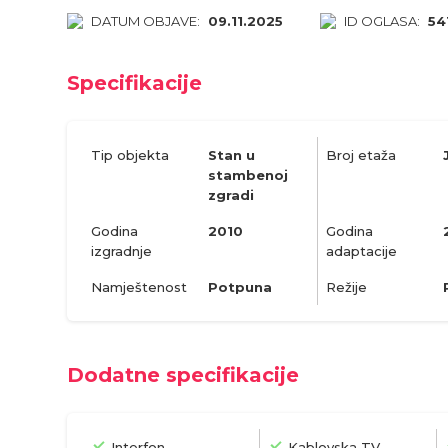
DATUM OBJAVE:
09.11.2025
ID OGLASA:
54
Specifikacije
Tip objekta
Stan u
Broj etaža
stambenoj
zgradi
Godina
2010
Godina
izgradnje
adaptacije
Namještenost
Potpuna
Režije
Dodatne specifikacije
Interfon
Kablovska TV