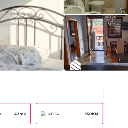
:
43m2
KIRIJA:
550KM