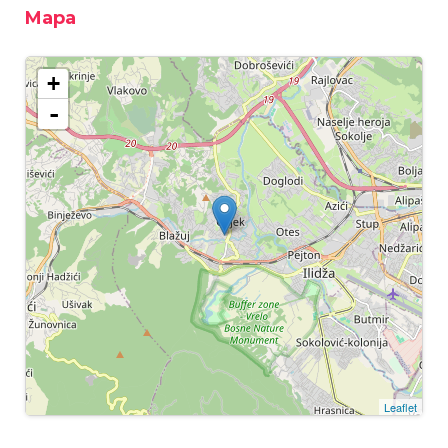
Mapa
+
-
Leaflet