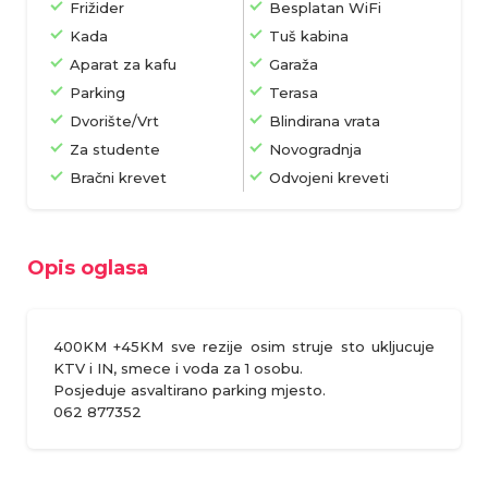
Frižider
Besplatan WiFi
Kada
Tuš kabina
Aparat za kafu
Garaža
Parking
Terasa
Dvorište/Vrt
Blindirana vrata
Za studente
Novogradnja
Bračni krevet
Odvojeni kreveti
Opis oglasa
400KM +45KM sve rezije osim struje sto ukljucuje
KTV i IN, smece i voda za 1 osobu.
Posjeduje asvaltirano parking mjesto.
062 877352