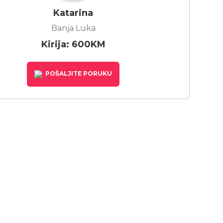
Katarina
Banja Luka
Kirija: 600KM
POŠALJITE PORUKU