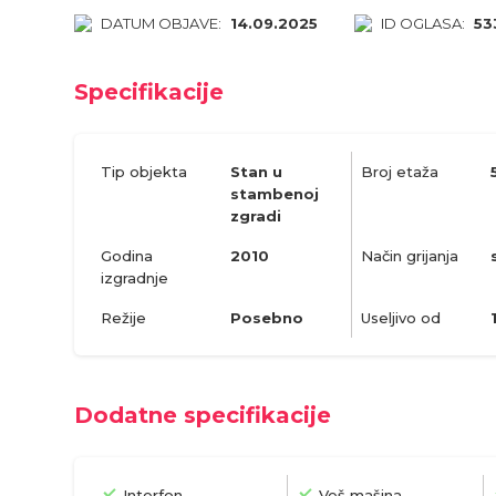
DATUM OBJAVE:
14.09.2025
ID OGLASA:
53
Specifikacije
Tip objekta
Stan u
Broj etaža
stambenoj
zgradi
Godina
2010
Način grijanja
izgradnje
Režije
Posebno
Useljivo od
Dodatne specifikacije
Interfon
Veš mašina