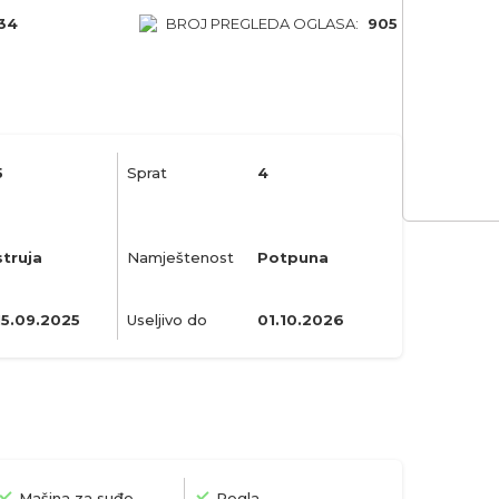
34
BROJ PREGLEDA OGLASA:
905
5
Sprat
4
struja
Namještenost
Potpuna
15.09.2025
Useljivo do
01.10.2026
Mašina za suđe
Pegla