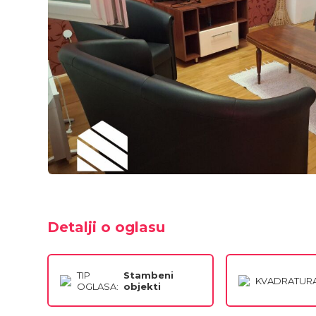
Detalji o oglasu
TIP
Stambeni
KVADRATURA
OGLASA:
objekti