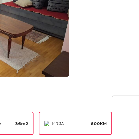
:
36m2
KIRIJA:
600KM