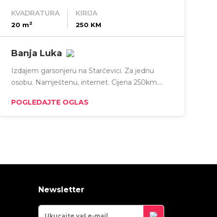
KVADRATURA
KIRIJA
2
20 m
250 KM
Banja Luka
Izdajem garsonjeru na Starčevici. Za jednu
osobu. Namještenu, internet. Cijena 250km.
Stroga Vujadina.
POGLEDAJTE OGLAS
Newsletter