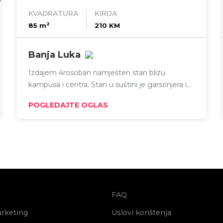
KVADRATURA
KIRIJA
2
85 m
210 KM
Banja Luka
Izdajem 4rosoban namješten stan blizu
kampusa i centra. Stan u suštini je garsonjera i
dvosoban stan.
POGLEDAJTE OGLAS
FAQ
arketing
Uslovi korištenja