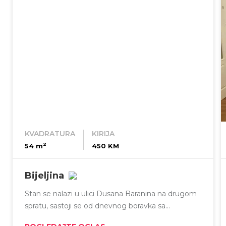
KVADRATURA
KIRIJA
2
54 m
450 KM
Bijeljina
Stan se nalazi u ulici Dusana Baranina na drugom
spratu, sastoji se od dnevnog boravka sa
kuhinjom, soba, kupatilo i ostava. Posjeduje klimu i