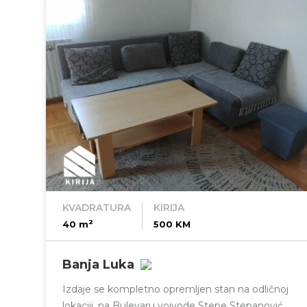
KVADRATURA
KIRIJA
2
40 m
500 KM
Banja Luka
Izdaje se kompletno opremljen stan na odličnoj
lokaciji, na Bulevaru vojvode Stepe Stepanovića.