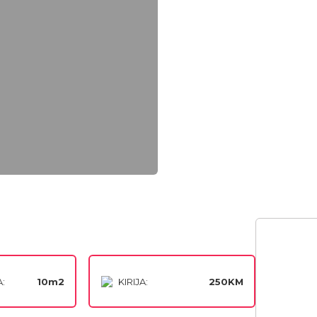
:
10m2
KIRIJA:
250KM