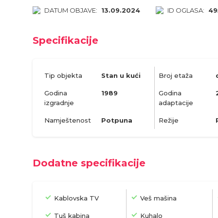
DATUM OBJAVE:
13.09.2024
ID OGLASA:
49
Specifikacije
Tip objekta
Stan u kući
Broj etaža
Godina
1989
Godina
izgradnje
adaptacije
Namještenost
Potpuna
Režije
Dodatne specifikacije
Kablovska TV
Veš mašina
Tuš kabina
Kuhalo