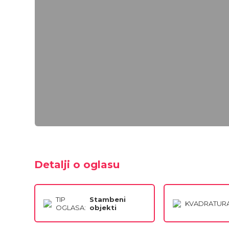
Detalji o oglasu
TIP
Stambeni
KVADRATURA
OGLASA:
objekti