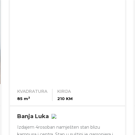
KVADRATURA
KIRIJA
2
85 m
210 KM
Banja Luka
Izdajem 4rosoban namješten stan blizu
kampusa i centra. Stan u suštini je garsonjera i