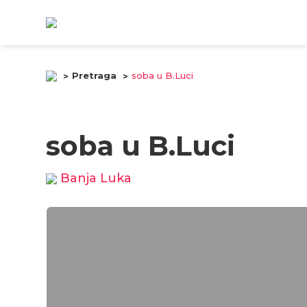
Pretraga
soba u B.Luci
soba u B.Luci
Banja Luka