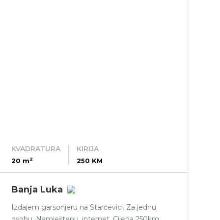
KVADRATURA
KIRIJA
2
20 m
250 KM
Banja Luka
Izdajem garsonjeru na Starčevici. Za jednu
osobu. Namještenu, internet. Cijena 250km.