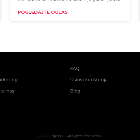
dvosoban stan.
POGLEDAJTE OGLAS
FAQ
arketing
Uslovi korištenja
jte nas
Blog
2020 kirija.ba - All rights reserved ©