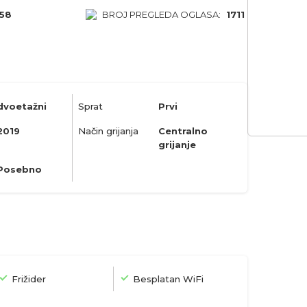
58
BROJ PREGLEDA OGLASA:
1711
dvoetažni
Sprat
Prvi
2019
Način grijanja
Centralno
grijanje
Posebno
Frižider
Besplatan WiFi