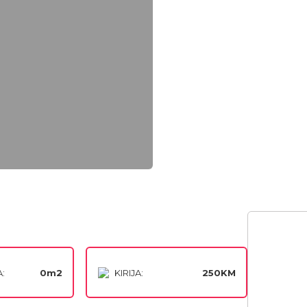
:
0m2
KIRIJA:
250KM