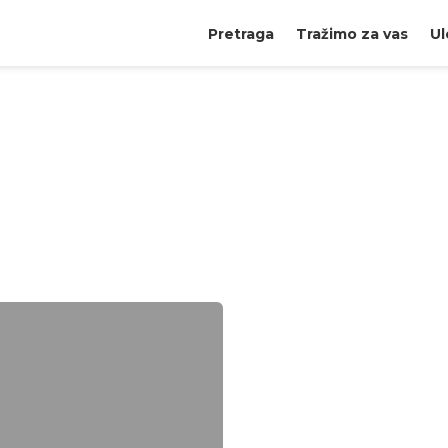
Pretraga
Tražimo za vas
Ul