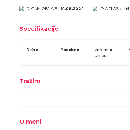
DATUM OBJAVE:
31.08.2024
ID OGLASA:
49
Specifikacije
Režije
Posebno
Već imao
cimera
Tražim
O meni