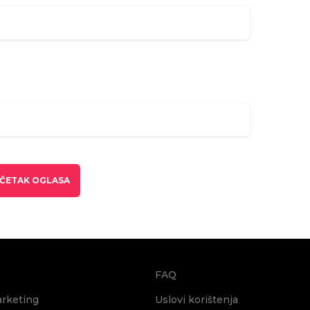
ČETAK OGLASA
FAQ
arketing
Uslovi korištenja