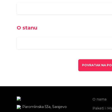
O stanu
POVRATAK NA PO
O nama
Paromlinska 53a, Sarajevo
Paketi i M