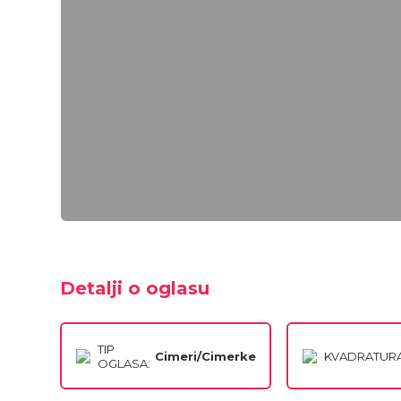
Detalji o oglasu
TIP
Cimeri/Cimerke
KVADRATURA
OGLASA: