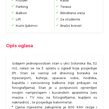
Frižider
Kada
Parking
Terasa
Balkon
Blindirana vrata
Lift
Za studente
Kućni ljubimci
Bračni krevet
Opis oglasa
Izdajem jednoiposoban stan u ulici Solunska 8a, 52
m2, nalazi se na 3. spratu u zgradi koja posjeduje
lift. Stan se sastoji od dnevnog boravka sa
trpezarijom, kuhinje, spavace sobe, hodnika,
kupatila i zatvorenog balkona (nije prikayan na
fotografijama). Stan je u potpunosti opremljen
novijim namjestajem i kucanskim aparatima (ves
masina i TV nisu na fotografijama, kupljeni su
naknadno) , te posjeduje kalorimetar.
* Cijena mjesečne zakupnine je 600 KM+ rezije i