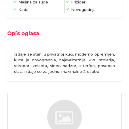
Mašina za suđe
Frižider
Kada
Novogradnja
Opis oglasa
Izdaje se stan, u privatnoj kuci, moderno opremljen,
kuca je novogradnja, najkvalitetnija PVC stolarija,
stiropor izolacija, video nadzor, interfon, poseban
ulaz...izdaje se za jednu, maximalno 2 osobe.