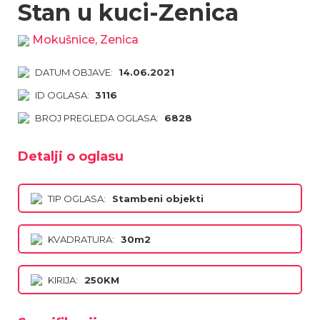
Stan u kuci-Zenica
Mokušnice, Zenica
DATUM OBJAVE:
14.06.2021
ID OGLASA:
3116
BROJ PREGLEDA OGLASA:
6828
Detalji o oglasu
TIP OGLASA:
Stambeni objekti
KVADRATURA:
30m2
KIRIJA:
250KM