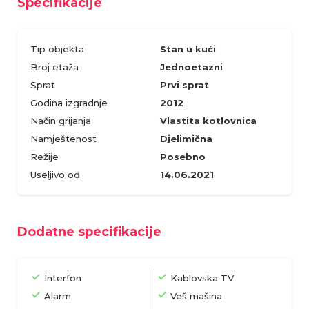
Specifikacije
Tip objekta
Stan u kući
Broj etaža
Jednoetazni
Sprat
Prvi sprat
Godina izgradnje
2012
Način grijanja
Vlastita kotlovnica
Namještenost
Djelimična
Režije
Posebno
Useljivo od
14.06.2021
Dodatne specifikacije
Interfon
Kablovska TV
Alarm
Veš mašina